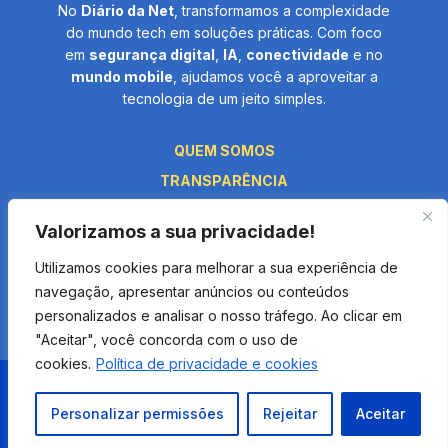
No
Diário da Net
, transformamos a complexidade
do mundo tech em soluções práticas. Com foco
em
segurança digital
,
IA
,
conectividade
e no
mundo mobile
, ajudamos você a aproveitar a
tecnologia de um jeito simples.
QUEM SOMOS
TRANSPARÊNCIA
PRIVACIDADE
Valorizamos a sua privacidade!
TERMOS E CONDIÇÕES
Utilizamos cookies para melhorar a sua experiência de
FALE CONOSCO
navegação, apresentar anúncios ou conteúdos
personalizados e analisar o nosso tráfego. Ao clicar em
"Aceitar", você concorda com o uso de
cookies.
Política de privacidade e cookies
Diário da Net © 2026. Todos os direitos reservados por Âmbito Digital
Personalizar permissões
Rejeitar
Aceitar
Media.