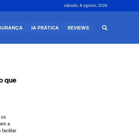
sábado, 8 agosto, 2026
GURANÇA
IA PRÁTICA
REVIEWS
 o que
 os
sem a
acilitar