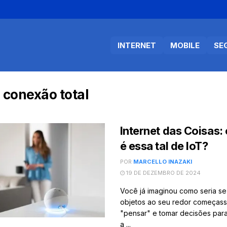
INTERNET
MOBILE
SE
:
conexão total
Internet das Coisas:
é essa tal de IoT?
POR
MARCELLO INAZAKI
19 DE DEZEMBRO DE 2024
Você já imaginou como seria se
objetos ao seu redor começas
"pensar" e tomar decisões para f
a ...