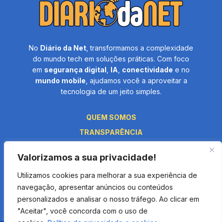
No
Diário da Net
, transformamos a complexidade
do mundo tech em soluções práticas. Com foco
em
segurança digital
,
IA
,
conectividade
e no
mundo mobile
, ajudamos você a aproveitar a
tecnologia de um jeito simples.
QUEM SOMOS
TRANSPARÊNCIA
PRIVACIDADE
Valorizamos a sua privacidade!
TERMOS E CONDIÇÕES
Utilizamos cookies para melhorar a sua experiência de
FALE CONOSCO
navegação, apresentar anúncios ou conteúdos
personalizados e analisar o nosso tráfego. Ao clicar em
"Aceitar", você concorda com o uso de