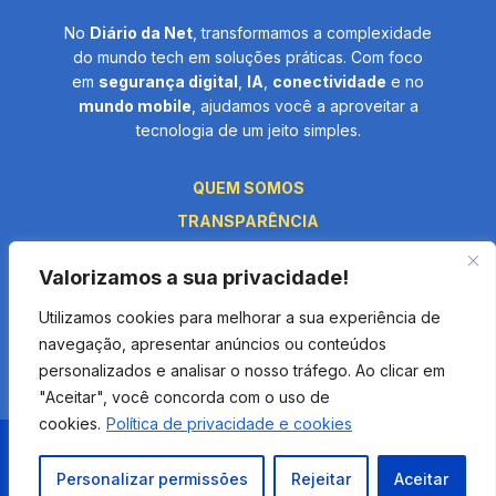
No
Diário da Net
, transformamos a complexidade
do mundo tech em soluções práticas. Com foco
em
segurança digital
,
IA
,
conectividade
e no
mundo mobile
, ajudamos você a aproveitar a
tecnologia de um jeito simples.
QUEM SOMOS
TRANSPARÊNCIA
PRIVACIDADE
Valorizamos a sua privacidade!
TERMOS E CONDIÇÕES
Utilizamos cookies para melhorar a sua experiência de
FALE CONOSCO
navegação, apresentar anúncios ou conteúdos
personalizados e analisar o nosso tráfego. Ao clicar em
"Aceitar", você concorda com o uso de
cookies.
Política de privacidade e cookies
Diário da Net © 2026. Todos os direitos reservados por Âmbito Digital
Personalizar permissões
Rejeitar
Aceitar
Media.