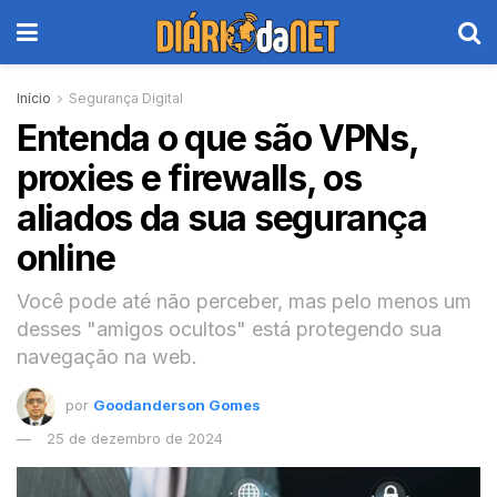
Início
Segurança Digital
Entenda o que são VPNs,
proxies e firewalls, os
aliados da sua segurança
online
Você pode até não perceber, mas pelo menos um
desses "amigos ocultos" está protegendo sua
navegação na web.
por
Goodanderson Gomes
25 de dezembro de 2024