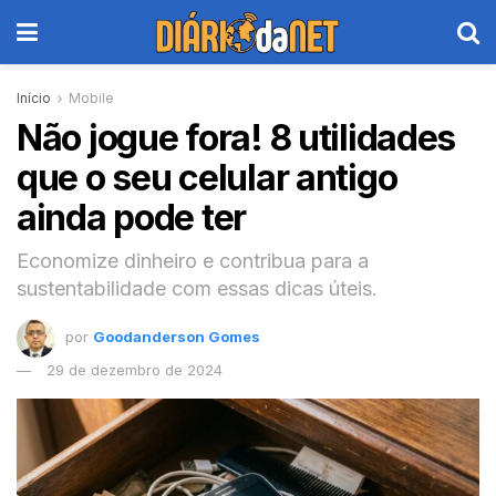
Início
Mobile
Não jogue fora! 8 utilidades
que o seu celular antigo
ainda pode ter
Economize dinheiro e contribua para a
sustentabilidade com essas dicas úteis.
por
Goodanderson Gomes
29 de dezembro de 2024