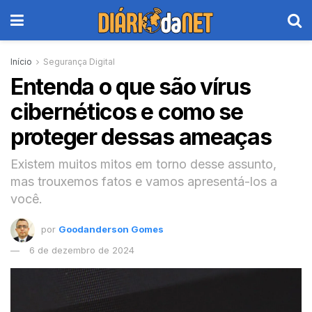
Início
Segurança Digital
Entenda o que são vírus
cibernéticos e como se
proteger dessas ameaças
Existem muitos mitos em torno desse assunto,
mas trouxemos fatos e vamos apresentá-los a
você.
por
Goodanderson Gomes
6 de dezembro de 2024