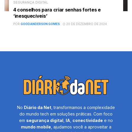
SEGURANÇA DIGITAL
4 conselhos para criar senhas fortes e
‘inesquecíveis’
POR
GOODANDERSON GOMES
20 DE DEZEMBRO DE 2024
No
Diário da Net
, transformamos a complexidade
do mundo tech em soluções práticas. Com foco
em
segurança digital
,
IA
,
conectividade
e no
mundo mobile
, ajudamos você a aproveitar a